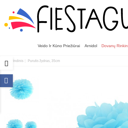
Veido Ir Kūno Priežiūrai
Arnidol
Dovanų Rinkin
Pagrindinis
Purutis žydras, 35cm