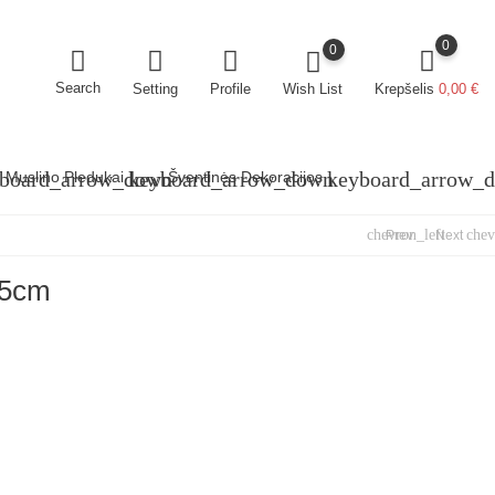
0
0
Search
Setting
Wish List
Krepšelis
0,00 €
Profile
board_arrow_down
keyboard_arrow_down
keyboard_arrow_
Muslino Pledukai
Šventinės Dekoracijos
chevron_left
chev
Prev
Next
35cm