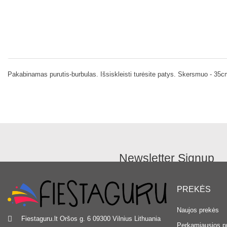
Pakabinamas purutis-burbulas. Išsiskleisti turėsite patys. Skersmuo - 35c
Newsletter Signup
PREKĖS
Naujos prekės
Fiestaguru.lt
Oršos g. 6
09300 Vilnius
Lithuania
Perkamiausios p