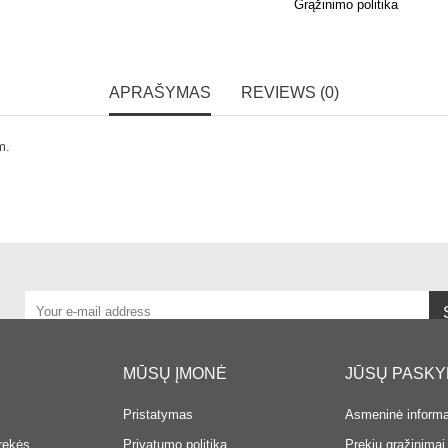
Grąžinimo politika
APRAŠYMAS
REVIEWS (0)
m.
MŪSŲ ĮMONĖ
JŪSŲ PASK
Pristatymas
Asmeninė informa
rekės
Privatumo politika
Prekių grąžinimai