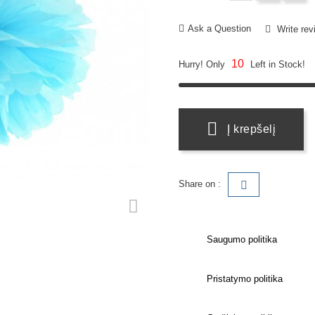
Ask a Question
Write rev
10
Hurry! Only
Left in Stock!
Į krepšelį
Share on :
Saugumo politika
Pristatymo politika