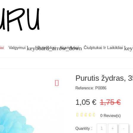
keyboard_arrow_down
key
iai
Valgymui
Buteliukai
Kramtukai
Čiulptukai Ir Laikikliai
Purutis žydras, 
Reference:
P0086
1,05 €
1,75 €
0 Review(s)
+
-
Quantity :