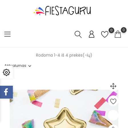
0
0
Rodoma 1-4 iš 4 prekės(-ių)
Aktualumas