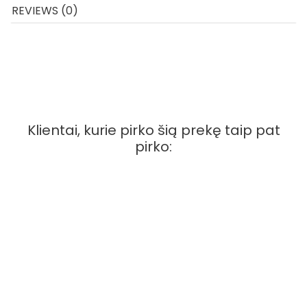
REVIEWS (0)
Dėžutės, pagamintos iš kartono, tinka įvairių užkandžių serviravimui.
Sulankstytos dėžutės
apytiksliai matmenys: 6.6 X 5 X 4 cm. 1pak/6vnt
Klientai, kurie pirko šią prekę taip pat
pirko: