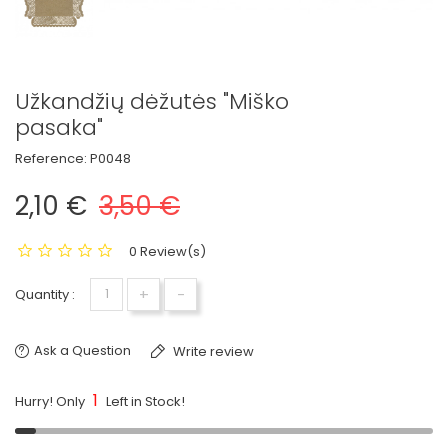
Užkandžių dėžutės "Miško
pasaka"
Reference:
P0048
2,10 €
3,50 €
0 Review(s)
+
-
Quantity :
Ask a Question
Write review
1
Hurry! Only
Left in Stock!